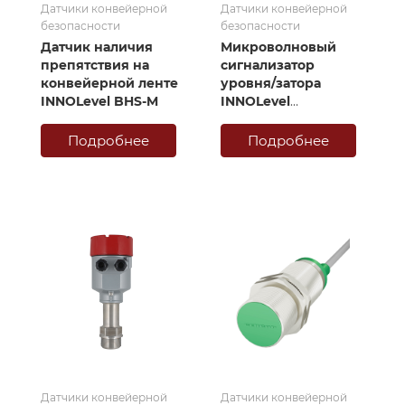
Датчики конвейерной
Датчики конвейерной
безопасности
безопасности
Датчик наличия
Микроволновый
препятствия на
сигнализатор
конвейерной ленте
уровня/затора
INNOLevel BHS-M
INNOLevel
MicroPulse серии
MP-N
Подробнее
Подробнее
Датчики конвейерной
Датчики конвейерной