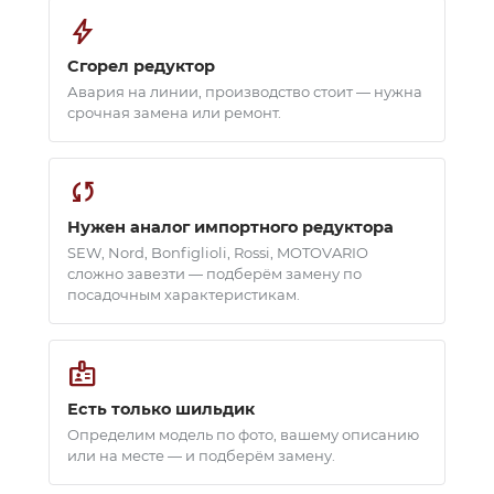
bolt
Сгорел редуктор
Авария на линии, производство стоит — нужна
срочная замена или ремонт.
sync
Нужен аналог импортного редуктора
SEW, Nord, Bonfiglioli, Rossi, MOTOVARIO
сложно завезти — подберём замену по
посадочным характеристикам.
badge
Есть только шильдик
Определим модель по фото, вашему описанию
или на месте — и подберём замену.