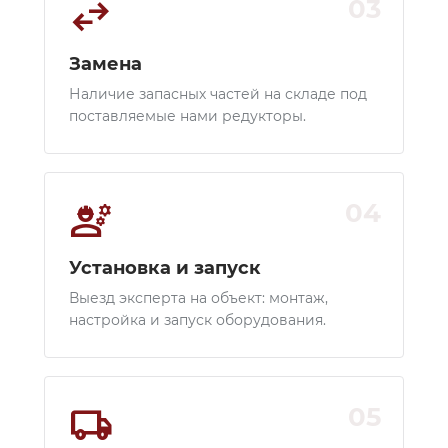
swap_horiz
03
Замена
Наличие запасных частей на складе под
поставляемые нами редукторы.
engineering
04
Установка и запуск
Выезд эксперта на объект: монтаж,
настройка и запуск оборудования.
local_shipping
05