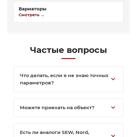
Вариаторы
Смотреть →
Частые вопросы
Что делать, если я не знаю точных
expand_more
параметров?
Знать передаточное не обязательно.
Дайте обороты на входе/выходе, модель
expand_more
Можете приехать на объект?
оборудования или пришлите фото
шильдика — инженер определит и
Да. Возможен выезд инженера для
подберёт сам.
уточнения параметров, монтажа,
Есть ли аналоги SEW, Nord,
expand_more
настройки и запуска оборудования на