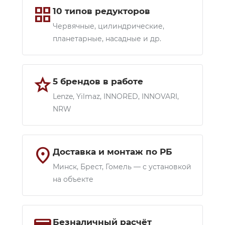
grid_view
10 типов редукторов
Червячные, цилиндрические,
планетарные, насадные и др.
star
5 брендов в работе
Lenze, Yilmaz, INNORED, INNOVARI,
NRW
location_on
Доставка и монтаж по РБ
Минск, Брест, Гомель — с установкой
на объекте
Безналичный расчёт