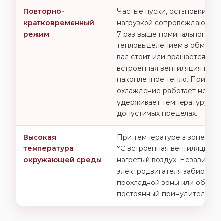
Повторно-
Частые пуски, остановки и 
кратковременный
нагрузкой сопровождаются б
режим
7 раз выше номинального и
тепловыделением в обмотка
вал стоит или вращается ме
встроенная вентиляция не у
накопленное тепло. Принуд
охлаждение работает непре
удерживает температуру об
допустимых пределах.
Высокая
При температуре в зоне уст
температура
°C встроенная вентиляция п
окружающей среды
нагретый воздух. Независи
электродвигателя забирает 
прохладной зоны или обесп
постоянный принудительный