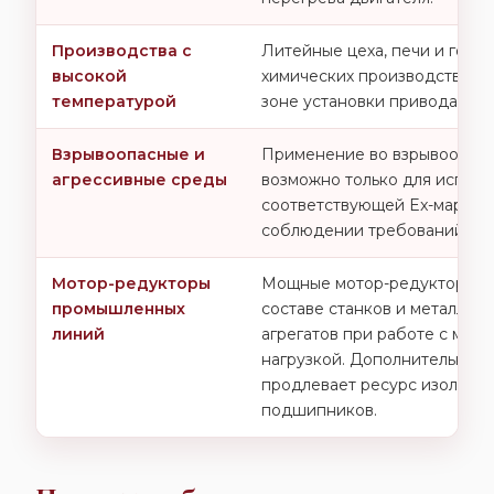
Производства с
Литейные цеха, печи и горя
высокой
химических производств, гд
температурой
зоне установки привода пре
Взрывоопасные и
Применение во взрывоопасн
агрессивные среды
возможно только для исполн
соответствующей Ex-маркир
соблюдении требований про
Мотор-редукторы
Мощные мотор-редукторы Inn
промышленных
составе станков и металло
линий
агрегатов при работе с мак
нагрузкой. Дополнительное
продлевает ресурс изоляции
подшипников.