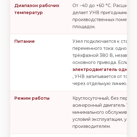
Диапазон рабочих
От −40 до +60 °C. Расшире
температур
делает УНВ пригодными для
производственных помещени
площадок.
Питание
Узел подключается к станда
переменного тока: однофазн
трёхфазной 380 В, независи
основного привода. Если ис
электродвигатель одноф
, УНВ запитывается от той ж
через отдельную линию.
Режим работы
Круглосуточный, без переры
асинхронный двигатель УНВ
минимального обслуживани
условий эксплуатации, указ
производителем.