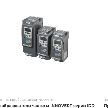
тотные преобразователи INNOVERT
Ча
еобразователи частоты INNOVERT серии IDD
П