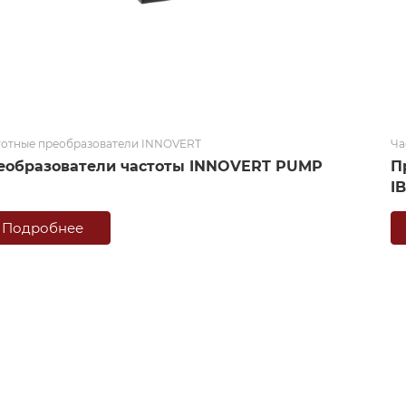
тотные преобразователи INNOVERT
Ча
еобразователи частоты INNOVERT PUMP
П
I
Подробнее