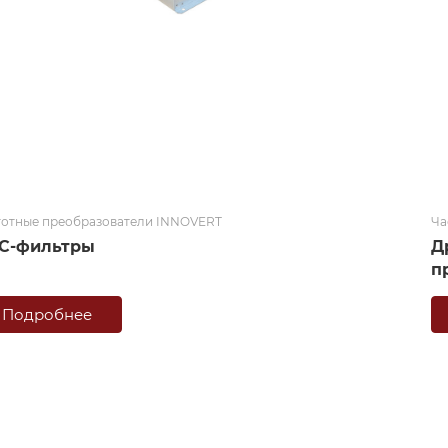
тотные преобразователи INNOVERT
Ча
С-фильтры
Д
п
Подробнее