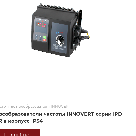
стотные преобразователи INNOVERT
реобразователи частоты INNOVERT серии IРD-
R в корпусе IP54
Подробнее