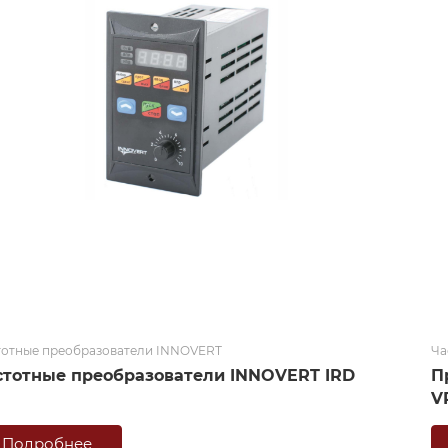
тотные преобразователи INNOVERT
Ча
стотные преобразователи INNOVERT IRD
П
V
Подробнее