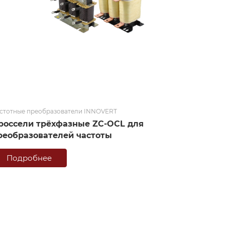
стотные преобразователи INNOVERT
россели трёхфазные ZC-OCL для
реобразователей частоты
Подробнее