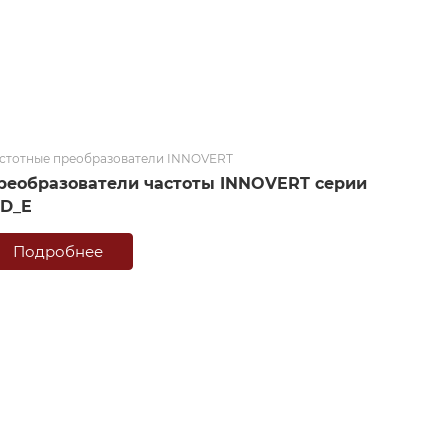
стотные преобразователи INNOVERT
реобразователи частоты INNOVERT серии
BD_E
Подробнее