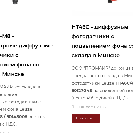
HT46C - диффузные
-M8 -
фотодатчики с
юрные диффузные
подавлением фона с
чики с
склада в Минске
нием фона со
ООО "ПРОМАИР" до конца 
в Минске
предлагает со склада в Ми
фотодатчики
Leuze HT46C/4
АИР" со склада в
50127048
по сниженной це
едлагает
(всего 495 рублей с НДС).
ые фотодатчики с
21 января 2026
ием фона
Leuze
8 / 50148005
всего за
Подробнее
 с НДС.