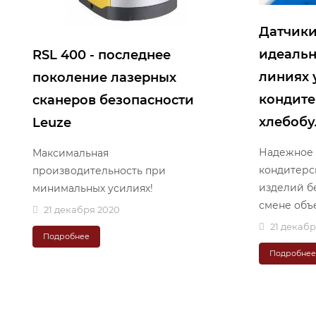
Датчики
идеальн
RSL 400 - последнее
линиях 
поколение лазерных
кондите
сканеров безопасности
хлебобу
Leuze
Надежное
Максимальная
кондитерс
производительность при
изделий б
минимальных усилиях!
смене объ
21 декабря 2020
21 декабр
Подробнее
Подробне