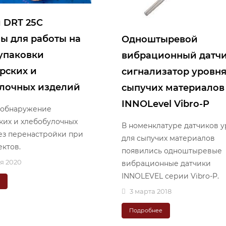
 DRT 25C
ы для работы на
Одноштыревой
упаковки
вибрационный датчи
рских и
сигнализатор уровн
лочных изделий
сыпучих материалов
INNOLevel Vibro-P
 обнаружение
ких и хлебобулочных
В номенклатуре датчиков 
ез перенастройки при
для сыпучих материалов
ектов.
появились одноштыревые
я 2020
вибрационные датчики
INNOLEVEL серии Vibro-P.
е
3 марта 2018
Подробнее