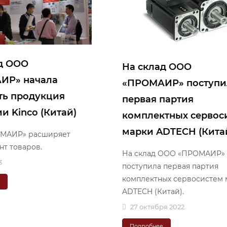
д ООО
На склад ООО
ИР» начала
«ПРОМАИР» поступи
ть продукция
первая партия
и Kinco (Китай)
комплектных сервос
марки ADTECH (Кита
МАИР» расширяет
нт товаров.
На склад ООО «ПРОМАИР»
3
поступила первая партия
комплектных сервосистем 
е
ADTECH (Китай).
27 октября 2022
Подробнее