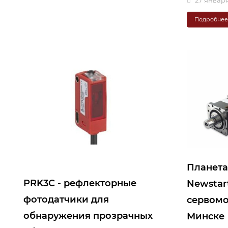
27 января
Подробне
Планета
PRK3С - рефлекторные
Newstar
фотодатчики для
сервомо
обнаружения прозрачных
Минске