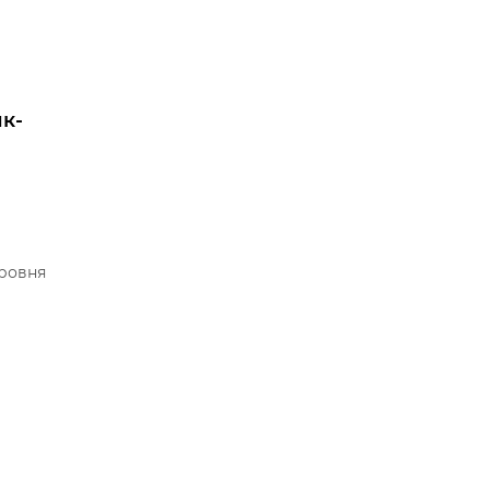
к-
я
уровня