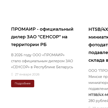
ПРОМАИР - официальный
HT5B/4X
дилер ЗАО "СЕНСОР" на
миниат
территории РБ
фотодат
подавле
В 2026 году ООО «ПРОМАИР»
склада 
стало официальным дилером ЗАО
«СЕНСОР» в Республике Беларусь
ООО "ПРОМ
27 января 2026
Минске пр
миниатюрн
Подробнее
подавлен
HT5B/4X-M
280 рублей