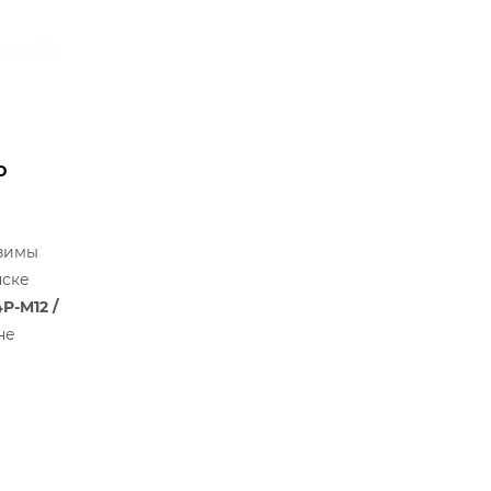
о
зимы
нске
P-M12 /
не