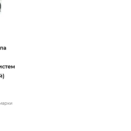
ла
истем
й)
марки