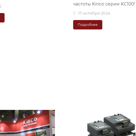
частоты Kinco серии KC100!
5
17 октября 2024
е
Подробнее