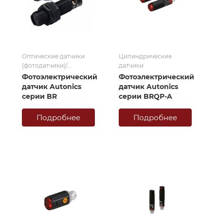
Оптические датчики
Цилиндрические
(фотодатчики)/
датчики
Цилиндрические
Фотоэлектрический
Фотоэлектрический
датчики
датчик Autonics
датчик Autonics
серии BR
серии BRQP-A
Подробнее
Подробнее