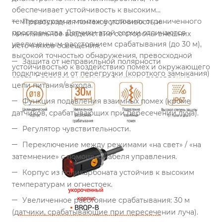
обеспечивает устойчивость к высоким
температурам и монтаж в условиях ограниченного
Превосходная помехоустойчивость и
пространства. Датчики этой серии отличаются
минимальное воздействие со стороны внешних
увеличенным расстоянием срабатывания (до 30 м),
источников освещения.
высокой точностью обнаружения, превосходной
Защита от неправильной полярности
устойчивостью к воздействию помех и окружающего
подключения и от перегрузки (короткого замыкания)
света. Благодаря наличию функции подавления
цепи питания/выхода.
взаимных помех датчики можно устанавливать
вблизи друг друга. За счет степени защиты IP67
Функция подавления взаимных помех (кроме
обеспечивается устойчивая и безошибочная работа
датчиков, срабатывающих при пересечении луча).
датчика в сырых и запыленных средах.
Основные
Регулятор чувствительности.
характеристики
Переключение между режимами «на свет» / «на
затемнение» с помощью кабеля управления.
Корпус из поликарбоната устойчив к высоким
температурам и огнестоек.
Увеличенное расстояние срабатывания: 30 м
(датчики, срабатывающие при пересечении луча).