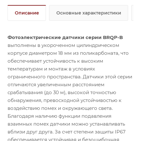
Описание
Основные характеристики
Фотоэлектрические датчики серии BRQP-B
выполнены в укороченном цилиндрическом
корпусе диаметром 18 мм из поликарбоната, что
обеспечивает устойчивость к высоким
Проверка рабочего состояния
Благодаря
температурам и монтаж в условиях
применению индикаторов стабильности
ограниченного пространства. Датчики этой серии
обнаружения (зеленый СИД) и срабатывания
отличаются увеличенным расстоянием
(красный СИД) пользователь может легко проверить
срабатывания (до 30 м), высокой точностью
рабочее состояние.
обнаружения, превосходной устойчивостью к
воздействию помех и окружающего света.
Благодаря наличию функции подавления
взаимных помех датчики можно устанавливать
вблизи друг друга. За счет степени защиты IP67
обеспечивается устойчивая и безошибочная