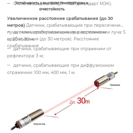
Степень защиты BRQP - IP67 (стандарт МЭК).
Увеличенное расстояние срабатывания (до 30
метров)
Датчики, срабатывающие при пересечении
луча, отличаются увеличенным расстоянием
датчики, срабатывающие при пересечении луча: 5
срабатывания (до 30 метров).
Расстояние
м, 20 м, 30 м,
срабатывания:
датчики, срабатывающие при отражении от
рефлектора: 3 м;
датчики, срабатывающие при диффузионном
отражении: 100 мм, 400 мм, 1 м.