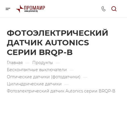
ФОТОЭЛЕКТРИЧЕСКИЙ
ДАТЧИК AUTONICS
СЕРИИ BRQP-B
Главная
—
Продукты
—
Бесконтактные выключатели
—
Оптические датчики (фотодатчики)
—
Цилиндрические датчики
—
Фотоэлектрический датчик Autonics серии BRQP-B