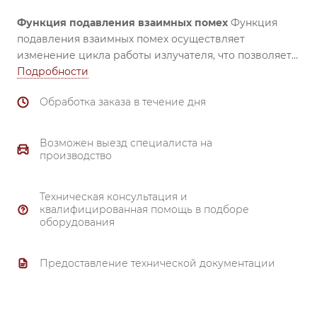
Функция подавления взаимных помех
Функция
подавления взаимных помех осуществляет
изменение цикла работы излучателя, что позволяет
Подробности
устанавливать несколько датчиков на близком
расстоянии друг от друга. (Кроме датчиков,
Обработка заказа в течение дня
срабатывающих при пересечении луча).
Возможен выезд специалиста на
производство
Техническая консультация и
квалифицированная помощь в подборе
оборудования
Регулятор чувствительности
Встроенный регулятор
Предоставление технической документации
чувствительности позволяет быстро устанавливать
требуемую чувствительность без изменения
положения датчика.