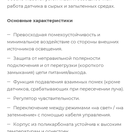
работа датчика в сырых и запыленных средах.
Основные характеристики
IP67 (стандарт МЭК)
Благодаря степени защиты IP67
обеспечивается надежная и безошибочная работа
Превосходная помехоустойчивость и
датчика во влажных и пыльных помещениях.
минимальное воздействие со стороны внешних
источников освещения.
Защита от неправильной полярности
подключения и от перегрузки (короткого
замыкания) цепи питания/выхода.
Функция подавления взаимных помех (кроме
датчиков, срабатывающих при пересечении луча).
Регулятор чувствительности.
Области применения
Упаковочное оборудование и
Переключение между режимами «на свет» / «на
конвейерные системы в различных отраслях
затемнение» с помощью кабеля управления.
промышленности.
Корпус из поликарбоната устойчив к высоким
температурам и огнестоек.