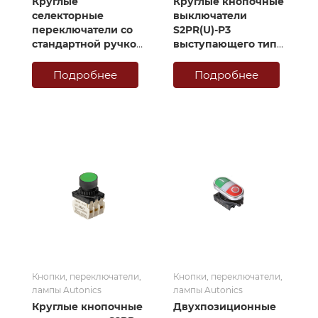
Круглые
Круглые кнопочные
селекторные
выключатели
переключатели со
S2PR(U)-P3
стандартной ручкой
выступающего типа
S2SR-S
с подсветкой
Подробнее
Подробнее
Кнопки, переключатели,
Кнопки, переключатели,
лампы Autonics
лампы Autonics
Круглые кнопочные
Двухпозиционные