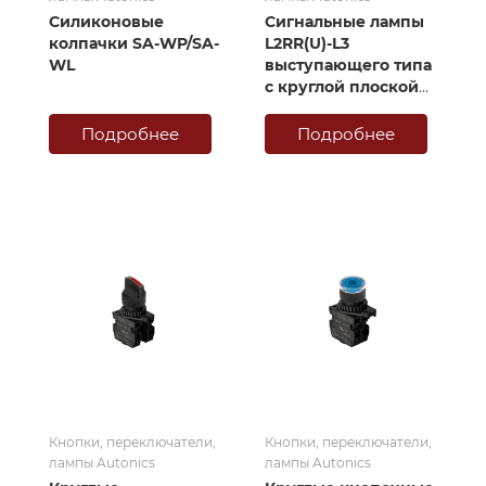
Силиконовые
Сигнальные лампы
колпачки SA-WP/SA-
L2RR(U)-L3
WL
выступающего типа
с круглой плоской
головкой
Подробнее
Подробнее
Кнопки, переключатели,
Кнопки, переключатели,
лампы Autonics
лампы Autonics