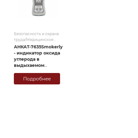
Безопасность и охрана
труда/Медицинское
оборудование/
АНКАТ-7635Smokerlyzer
Газоанализаторы-
- индикатор оксида
индикаторы
углерода в
выдыхаемом
воздухе
Подробнее