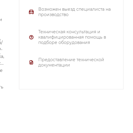
Возможен выезд специалиста на
производство
и
Техническая консультация и
квалифицированная помощь в
о
подборе оборудования
я/
P-
е
а,
Предоставление технической
си
документации
.
ье
ть