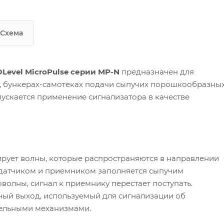
используемый для сигнализации об
Системы позиционирования авто/
образовании затора либо для
транспорта при работах по погрузке/
управления исполнительными
разгрузке.
Схема
механизмами.
Микроволновый
сигнализатор уровня/затора INNOLeve
MicroPulse серии MP-N обладает ряд
Level MicroPulse серии MP-N
предназначен для
преимуществ:
х, бункерах-самотеках подачи сыпучих порошкообразных
ускается применение сигнализатора в качестве
рует волны, которые распространяются в направлении
едатчиком и приемником заполняется сыпучим
лны, сигнал к приемнику перестает поступать.
ный выход, используемый для сигнализации об
тельными механизмами.