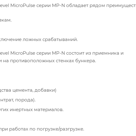
vel MicroPulse серии MP-N обладает рядом преимущест
зкам.
ключение ложных срабатываний.
el MicroPulse серии MP-N состоит из приемника и
и на противоположных стенках бункера.
ства цемента, добавки)
трат, порода).
гих инертных материалов.
ри работах по погрузке/разгрузке.