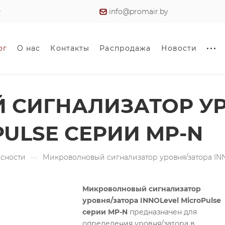
info@promair.by
ог
О нас
Контакты
Распродажа
Новости
СИГНАЛИЗАТОР УР
PULSE СЕРИИ MP-N
асности
—
Микроволновый сигнализатор уровня/затора INN
Микроволновый сигнализатор
уровня/затора INNOLevel MicroPulse
серии MP-N
предназначен для
определения уровня/затора в