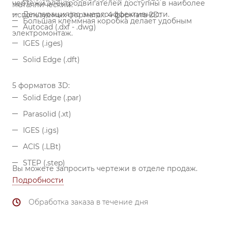
чертежи электродвигателей доступны в наиболее
металлический.
Декларация по энергоэффективности.
используемых форматах:
4 формата 2D:
Большая клеммная коробка делает удобным
Autocad (.dxf - .dwg)
электромонтаж.
IGES (.iges)
Solid Edge (.dft)
5 форматов 3D:
Solid Edge (.par)
Parasolid (.xt)
IGES (.igs)
ACIS (.LBt)
STEP (.step)
Вы можете запросить чертежи в отделе продаж.
Подробности
Обработка заказа в течение дня