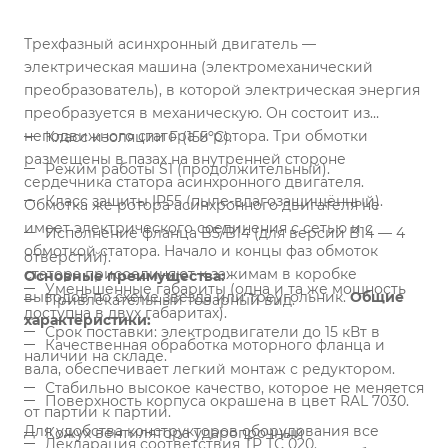
Трехфазный асинхронный двигатель —
электрическая машина (электромеханический
преобразователь), в которой электрическая энергия
преобразуется в механическую. Он состоит из
неподвижного статора и ротора. Три обмотки
Класс изоляции F (155ºС).
размещены в пазах на внутренней стороне
Режим работы S1 (продолжительный).
сердечника статора асинхронного двигателя.
Класс защиты IP55 (пыле-влагозащищённый).
Обмотка же ротора асинхронного двигателя не
имеет электрического соединения с сетью и с
Исполнение фланца B5/B14 (для версии B14 — 4
обмоткой статора. Начало и концы фаз обмоток
отверстий).
статора присоединяют к зажимам в коробке
Основные преимущества:
Уменьшенные габариты (одна и та же мощность
выводов по схеме звезда или треугольник.
Общие
Привлекательный товарный вид.
доступна в двух габаритах).
характеристики:
Срок поставки: электродвигатели до 15 кВт в
Качественная обработка моторного фланца и
наличии на складе.
вала, обеспечивает легкий монтаж с редуктором.
Стабильно высокое качество, которое не меняется
Поверхность корпуса окрашена в цвет RAL 7030.
от партии к партии.
Для удобства конструкторов оборудования все
Кожух вентилятора ударопрочный
Декларация соответствия ТР ТС 020.