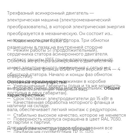
Трехфазный асинхронный двигатель —
электрическая машина (электромеханический
преобразователь), в которой электрическая энергия
преобразуется в механическую. Он состоит из
неподвижного статора и ротора. Три обмотки
Класс изоляции F (155ºС).
размещены в пазах на внутренней стороне
Режим работы S1 (продолжительный).
сердечника статора асинхронного двигателя.
Класс защиты IP55 (пыле-влагозащищённый).
Обмотка же ротора асинхронного двигателя не
имеет электрического соединения с сетью и с
Исполнение фланца B5/B14 (для версии B14 — 4
обмоткой статора. Начало и концы фаз обмоток
отверстий).
статора присоединяют к зажимам в коробке
Основные преимущества:
Уменьшенные габариты (одна и та же мощность
выводов по схеме звезда или треугольник.
Общие
Привлекательный товарный вид.
доступна в двух габаритах).
характеристики:
Срок поставки: электродвигатели до 15 кВт в
Качественная обработка моторного фланца и
наличии на складе.
вала, обеспечивает легкий монтаж с редуктором.
Стабильно высокое качество, которое не меняется
Поверхность корпуса окрашена в цвет RAL 7030.
от партии к партии.
Для удобства конструкторов оборудования все
Кожух вентилятора ударопрочный
Декларация соответствия ТР ТС 020.