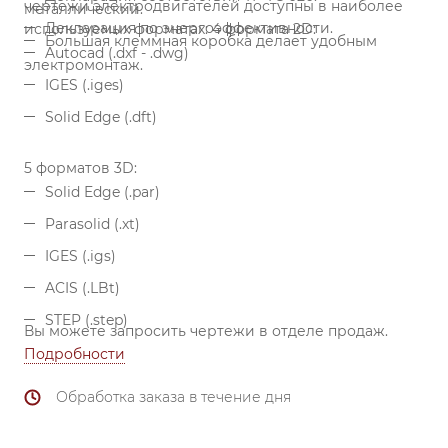
чертежи электродвигателей доступны в наиболее
металлический.
Декларация по энергоэффективности.
используемых форматах:
4 формата 2D:
Большая клеммная коробка делает удобным
Autocad (.dxf - .dwg)
электромонтаж.
IGES (.iges)
Solid Edge (.dft)
5 форматов 3D:
Solid Edge (.par)
Parasolid (.xt)
IGES (.igs)
ACIS (.LBt)
STEP (.step)
Вы можете запросить чертежи в отделе продаж.
Подробности
Обработка заказа в течение дня