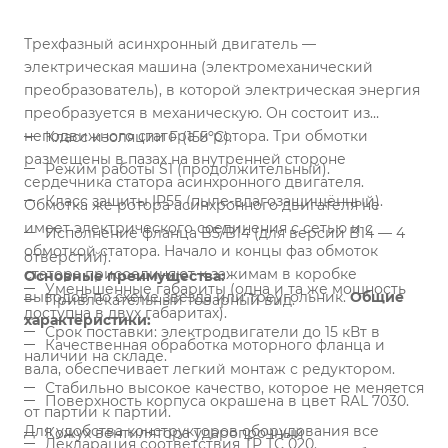
Трехфазный асинхронный двигатель —
электрическая машина (электромеханический
преобразователь), в которой электрическая энергия
преобразуется в механическую. Он состоит из
неподвижного статора и ротора. Три обмотки
Класс изоляции F (155ºС).
размещены в пазах на внутренней стороне
Режим работы S1 (продолжительный).
сердечника статора асинхронного двигателя.
Класс защиты IP55 (пыле-влагозащищённый).
Обмотка же ротора асинхронного двигателя не
имеет электрического соединения с сетью и с
Исполнение фланца B5/B14 (для версии B14 — 4
обмоткой статора. Начало и концы фаз обмоток
отверстий).
статора присоединяют к зажимам в коробке
Основные преимущества:
Уменьшенные габариты (одна и та же мощность
выводов по схеме звезда или треугольник.
Общие
Привлекательный товарный вид.
доступна в двух габаритах).
характеристики:
Срок поставки: электродвигатели до 15 кВт в
Качественная обработка моторного фланца и
наличии на складе.
вала, обеспечивает легкий монтаж с редуктором.
Стабильно высокое качество, которое не меняется
Поверхность корпуса окрашена в цвет RAL 7030.
от партии к партии.
Для удобства конструкторов оборудования все
Кожух вентилятора ударопрочный
Декларация соответствия ТР ТС 020.