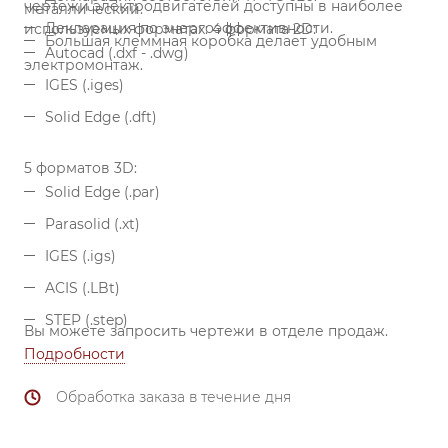
чертежи электродвигателей доступны в наиболее
металлический.
Декларация по энергоэффективности.
используемых форматах:
4 формата 2D:
Большая клеммная коробка делает удобным
Autocad (.dxf - .dwg)
электромонтаж.
IGES (.iges)
Solid Edge (.dft)
5 форматов 3D:
Solid Edge (.par)
Parasolid (.xt)
IGES (.igs)
ACIS (.LBt)
STEP (.step)
Вы можете запросить чертежи в отделе продаж.
Подробности
Обработка заказа в течение дня