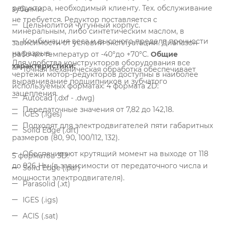
редуктора, необходимый клиенту. Тех. обслуживание
зубьями.
не требуется. Редуктор поставляется с
Цельнолитой чугунный корпус.
минеральным, либо синтетическим маслом, в
Комбинация веса и высокого предела прочности
зависимости от условий эксплуатации. Диапазон
на разрыв.
рабочих температур от -40°до +70°C.
Общие
Для удобства конструкторов оборудования все
характеристики:
Точная механическая обработка обеспечивает
чертежи мотор-редукторов доступны в наиболее
выравнивание подшипников и зубчатого
используемых форматах:
4 формата 2D:
зацепления.
Autocad (.dxf - .dwg)
Передаточные значения от 7,82 до 142,18.
IGES (.iges)
Подходят для электродвигателей пяти габаритных
Solid Edge (.dft)
размеров (80, 90, 100/112, 132).
Обеспечивают крутящий момент на выходе от 118
5 форматов 3D:
до 926 Нм (в зависимости от передаточного числа и
Solid Edge (.par)
мощности электродвигателя).
Parasolid (.xt)
IGES (.igs)
ACIS (.sat)