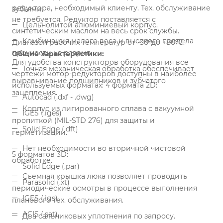
редуктора, необходимый клиенту. Тех. обслуживание
зубьями.
не требуется. Редуктор поставляется с
Цельнолитой алюминиевый корпус.
синтетическим маслом на весь срок службы.
Комбинация малого веса и высокого предела
Диапазон рабочих температур от -30°до +80°C.
прочности на разрыв.
Общие характеристики:
Для удобства конструкторов оборудования все
Точная механическая обработка обеспечивает
чертежи мотор-редукторов доступны в наиболее
выравнивание подшипников и зубчатого
используемых форматах:
4 формата 2D:
зацепления.
Autocad (.dxf - .dwg)
Корпус из лигированного сплава с вакуумной
IGES (.iges)
пропиткой (MIL-STD 276) для защиты и
Solid Edge (.dft)
герметизации.
Нет необходимости во вторичной чистовой
5 форматов 3D:
обработке.
Solid Edge (.par)
Съемная крышка люка позволяет проводить
Parasolid (.xt)
периодические осмотры в процессе выполнения
IGES (.igs)
планового тех. обслуживания.
ACIS (.sat)
Два сальниковых уплотнения по запросу.