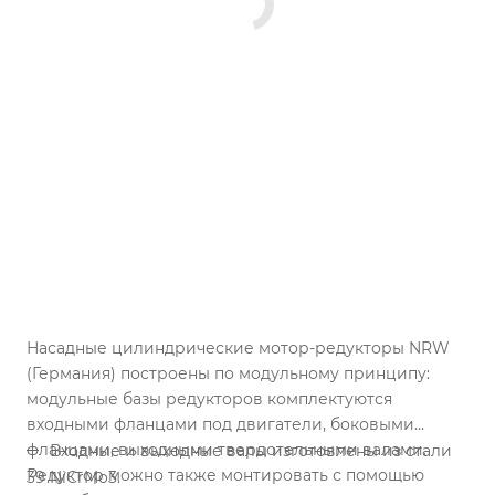
Насадные цилиндрические мотор-редукторы NRW
(Германия) построены по модульному принципу:
модульные базы редукторов комплектуются
входными фланцами под двигатели, боковыми
фланцами, выходными твердотельными валами.
Входные и выходные валы изготовлены из стали
Редуктор можно также монтировать с помощью
39 NiCrMo3.