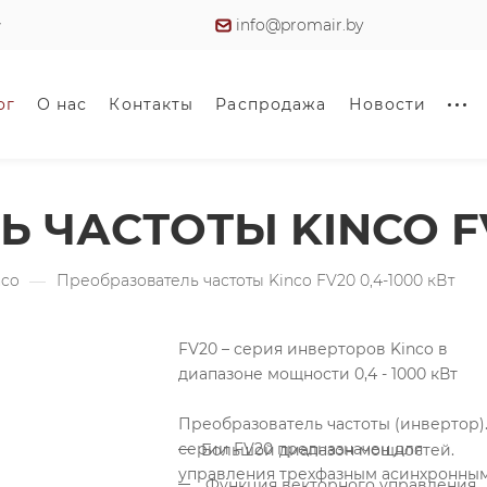
info@promair.by
ог
О нас
Контакты
Распродажа
Новости
ЧАСТОТЫ KINCO FV2
nco
—
Преобразователь частоты Kinco FV20 0,4-1000 кВт
FV20 – серия инверторов Kinco в
диапазоне мощности 0,4 - 1000 кВт
Преобразователь частоты (инвертор)
серии FV20 предназначен для
Большой диапазон мощностей.
управления трехфазным асинхронны
Функция векторного управления.