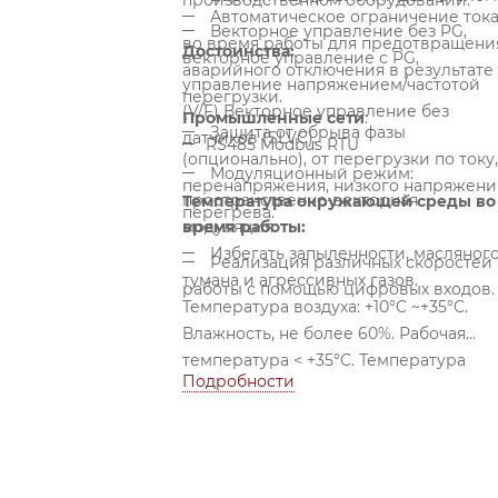
производственном оборудовании.
Автоматическое ограничение ток
Векторное управление без PG,
во время работы для предотвращени
Достоинства:
векторное управление с PG,
аварийного отключения в результате
управление напряжением/частотой
перегрузки.
(V/F) Векторное управление без
Промышленные сети
:
Защита от обрыва фазы
датчиков (SLVC).
RS485 Modbus RTU
(опционально), от перегрузки по току,
Модуляционный режим:
перенапряжения, низкого напряжени
пространственно-векторная
Температура окружающей среды во
перегрева.
модуляция.
время работы:
Избегать запыленности, масляног
Реализация различных скоростей
тумана и агрессивных газов.
работы с помощью цифровых входов.
Температура воздуха: +10°C ~+35°C.
Влажность, не более 60%. Рабочая
температура < +35°C. Температура
Подробности
хранения +5°С~+40°C.