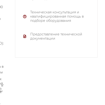
Техническая консультация и
квалифицированная помощь в
ю
подборе оборудования
Предоставление технической
документации
O):
а в
лы
х
й,
 в
й
лы
й
: