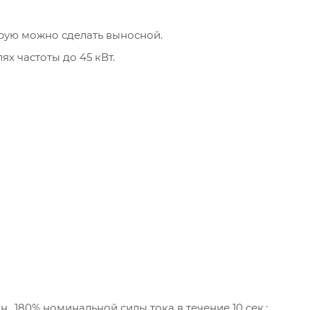
рую можно сделать выносной.
х частоты до 45 кВт.
н., 180% номинальной силы тока в течение 10 сек.;