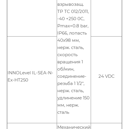
взрывозащ.
ТР ТС 012/2011,
-40 +250 0С,
Рmax=0.8 bar,
IP66, лопасть
40х98 мм,
нерж. сталь,
скорость
вращения 1
об/мин,
INNOLevel IL-SEA-N-
соединение-
24 VDC
Ex-HT250
резьба 1 1/2",
нерж. сталь,
удлинение 150
мм, нерж.
сталь
Механический