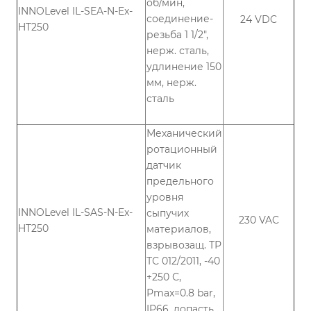
об/мин,
INNOLevel IL-SEA-N-Ex-
соединение-
24 VDC
HT250
резьба 1 1/2",
нерж. сталь,
удлинение 150
мм, нерж.
сталь
Механический
ротационный
датчик
предельного
уровня
INNOLevel IL-SAS-N-Ex-
сыпучих
230 VAC
HT250
материалов,
взрывозащ. ТР
ТС 012/2011, -40
+250 С,
Рmax=0.8 bar,
IP66, лопасть