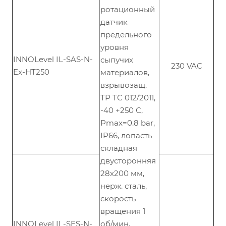
ротационный
датчик
предельного
уровня
INNOLevel IL-SAS-N-
сыпучих
230 VAC
Ex-HT250
материалов,
взрывозащ.
ТР ТС 012/2011,
-40 +250 С,
Рmax=0.8 bar,
IP66, лопасть
складная
двусторонняя
28х200 мм,
нерж. сталь,
скорость
вращения 1
INNOLevel IL-SES-N-
об/мин,