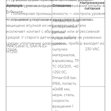
Напряжение
Артикул
Описание
позволяет уменьшить риск закоксовывания резьбы в
контроль уровня в сушилках щепы;
питания
бобышке;
Полимерная промышленность — контроль уровня
пластикового порошка и гранулята в сушилках.
торцевое уплотнение вала нового датчика
Механический
защищено втулкой из нержавеющей стали
ротационный
исключает контакт с абразивной или агрессивной
датчик
средой. У старого датчика при работе на указанных
предельного
средах уплотнение разрушалось, прибор выходит из
уровня
INNOLevel IL-SAA-N-Ex-
230 VAC
строя.
сыпучих
HT250
материалов,
взрывозащ. ТР
ТС 012/2011, -40
+250 0С,
Рmax=0.8 bar,
IP66, лопасть
40х98 мм,
нерж. сталь,
скорость
вращения 1