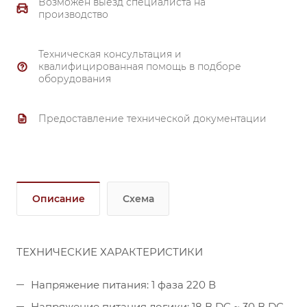
Защита корпуса: IP 20
Возможен выезд специалиста на
производство
Техническая консультация и
квалифицированная помощь в подборе
оборудования
Предоставление технической документации
Описание
Схема
ТЕХНИЧЕСКИЕ ХАРАКТЕРИСТИКИ
Напряжение питания: 1 фаза 220 В
Напряжение питания логики: 18 В DC ~ 30 В DC,