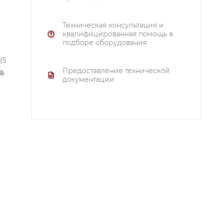
Техническая консультация и
квалифицированная помощь в
подборе оборудования
(5
Предоставление технической
е
й,
документации
й
ок
-
co