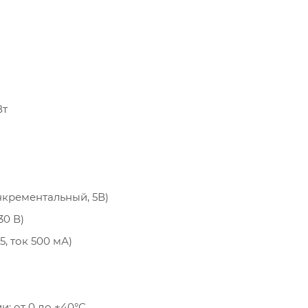
при эксплуатации: от 0 до +40°С
Влажность: отн. влажность 5%~90%,
без конденсата
Температура окружающей среды
при хранении: от -10 до +70°С
Защита корпуса: IP 20
Вт
нкрементальный, 5В)
30 В)
, ток 500 мА)
: от 0 до +40°С