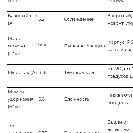
мин)
имп/об
Базовый ток
Закрытый,
6.2
Охлаждение
(А)
невентил
Макс.
Корпус IP6
момент
18.8
Пылевлагозащита
сальник ва
(Н*м)
от -20 до+
Макс. ток (А)
18.6
Температура
градусов 
Момент
Ниже 90%(
удержания
6.6
Влажность
конденсат
(Н*м)
Вдали от
Ток
активных,
удержания
6.75
Расположение