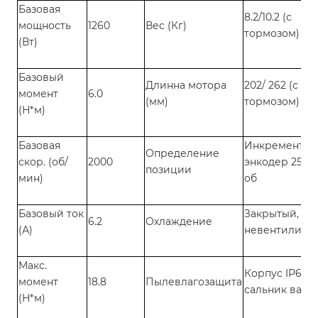
Базовая
8.2/10.2 (с
мощность
1260
Вес (Кг)
тормозом)
(Вт)
Базовый
Длинна мотора
202/ 262 (с
момент
6.0
(мм)
тормозом)
(Н*м)
Базовая
Инкрементал
Определение
скор. (об/
2000
энкодер 2500
позиции
мин)
об
Базовый ток
Закрытый,
6.2
Охлаждение
(А)
невентилиру
Макс.
Корпус IP65,
момент
18.8
Пылевлагозащита
сальник вала 
(Н*м)