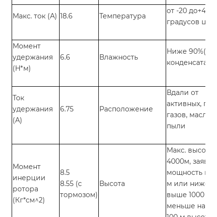
от -20 до+40
Макс. ток (А)
18.6
Температура
градусов цел
Момент
Ниже 90%( бе
удержания
6.6
Влажность
конденсата)
(Н*м)
Вдали от
Ток
активных, го
удержания
6.75
Расположение
газов, масла 
(А)
пыли
Макс. высота
4000м, заявл
Момент
8.5
мощность на 
инерции
8.55 (с
Высота
м или ниже,
ротора
тормозом)
выше 1000 м-
(Кг*см^2)
меньше на 1.5