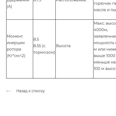
горючих га
(А)
масла и п
Макс. высо
4000м,
Момент
заявленна
8.5
инерции
мощность 
8.55 (с
Высота
ротора
м или ниже
тормозом)
(Кг*см^2)
выше 1000
меньше на 
100 м высо
Назад к списку