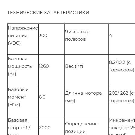
ТЕХНИЧЕСКИЕ ХАРАКТЕРИСТИКИ
Напряжение
Число пар
питания
300
4
полюсов
(VDC)
Базовая
8.2/10.2 (с
мощность
1260
Вес (Кг)
тормозом)
(Вт)
Базовый
Длинна мотора
202/ 262 (с
момент
6.0
(мм)
тормозом)
(Н*м)
Базовая
Инкремен
Определение
скор. (об/
2000
энкодер 2
позиции