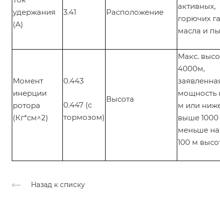
активных,
удержания
3.41
Расположение
горючих га
(А)
масла и п
Макс. высо
4000м,
Момент
0.443
заявленна
инерции
мощность 
Высота
0.447 (с
ротора
м или ниже
тормозом)
(Кг*см^2)
выше 1000
меньше на 
100 м высо
Назад к списку