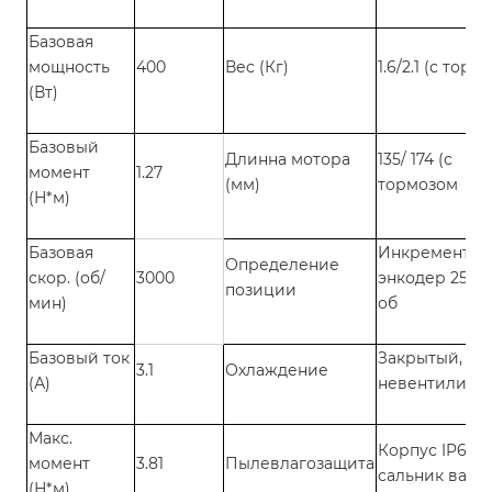
Базовая
мощность
400
Вес (Кг)
1.6/2.1 (с торм
(Вт)
Базовый
Длинна мотора
135/ 174 (с
момент
1.27
(мм)
тормозом
(Н*м)
Базовая
Инкрементал
Определение
скор. (об/
3000
энкодер 2500
позиции
мин)
об
Базовый ток
Закрытый,
3.1
Охлаждение
(А)
невентилиру
Макс.
Корпус IP65,
момент
3.81
Пылевлагозащита
сальник вала 
(Н*м)