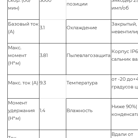
скор. (об/
3000
энкодер 2
позиции
мин)
имп/об
Базовый ток
Закрытый,
3.1
Охлаждение
(А)
невентил
Макс.
Корпус IP6
момент
3.81
Пылевлагозащита
сальник ва
(Н*м)
от -20 до+
Макс. ток (А)
9.3
Температура
градусов 
Момент
Ниже 90%(
удержания
1.4
Влажность
конденсат
(Н*м)
Вдали от
Ток