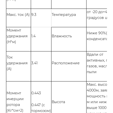
от -20 до+40
Макс. ток (А)
9.3
Температура
градусов цел
Момент
Ниже 90%( бе
удержания
1.4
Влажность
конденсата)
(Н*м)
Вдали от
Ток
активных, го
удержания
3.41
Расположение
газов, масла 
(А)
пыли
Макс. высота
4000м, заявл
Момент
0.443
мощность на 
инерции
Высота
м или ниже,
ротора
0.447 (с
выше 1000 м-
(Кг*см^2)
тормозом)