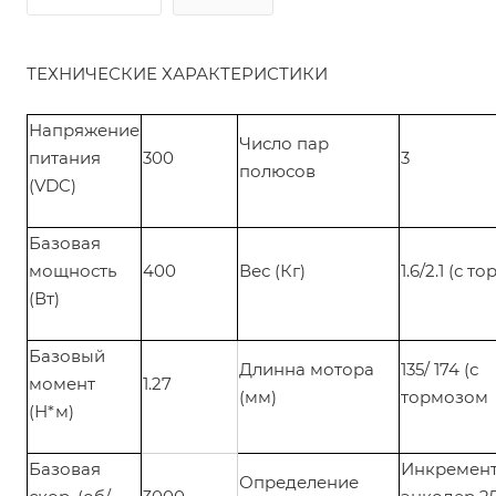
ТЕХНИЧЕСКИЕ ХАРАКТЕРИСТИКИ
Напряжение
Число пар
питания
300
3
полюсов
(VDC)
Базовая
мощность
400
Вес (Кг)
1.6/2.1 (с 
(Вт)
Базовый
Длинна мотора
135/ 174 (с
момент
1.27
(мм)
тормозом
(Н*м)
Базовая
Инкремен
Определение