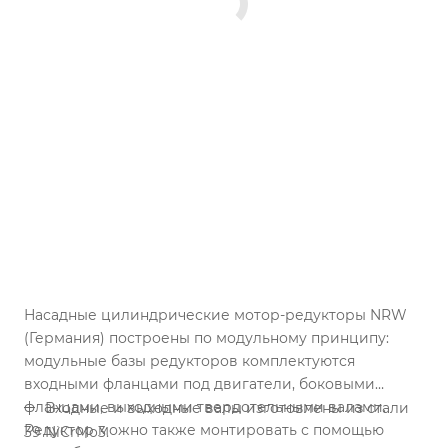
Насадные цилиндрические мотор-редукторы NRW
(Германия) построены по модульному принципу:
модульные базы редукторов комплектуются
входными фланцами под двигатели, боковыми
фланцами, выходными твердотельными валами.
Входные и выходные валы изготовлены из стали
Редуктор можно также монтировать с помощью
39 NiCrMo3.