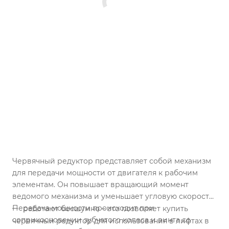
Червячный редуктор представляет собой механизм
для передачи мощности от двигателя к рабочим
элементам. Он повышает вращающий момент
ведомого механизма и уменьшает угловую скорость.
Передача мощности происходит при
работают бесшумно – это позволяет купить
соприкосновении зубчатого колеса и винта со
червячный редуктор для использования в лифтах в