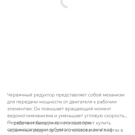
Червячный редуктор представляет собой механизм
для передачи мощности от двигателя к рабочим
элементам. Он повышает вращающий момент
ведомогомеханизма и уменьшает угловую скорость.
Передача мощности происходит при
работают бесшумно – это позволяет купить
соприкосновении зубчатого колеса и винта со
червячный редуктор для использования в лифтах в