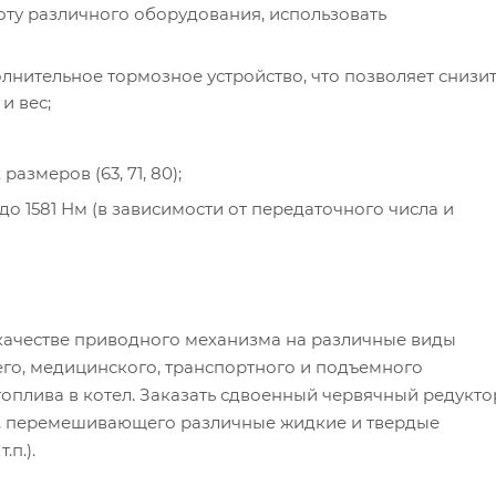
оту различного оборудования, использовать
лнительное тормозное устройство, что позволяет снизи
и вес;
азмеров (63, 71, 80);
о 1581 Нм (в зависимости от передаточного числа и
качестве приводного механизма на различные виды
о, медицинского, транспортного и подъемного
топлива в котел. Заказать сдвоенный червячный редукто
я, перемешивающего различные жидкие и твердые
п.).