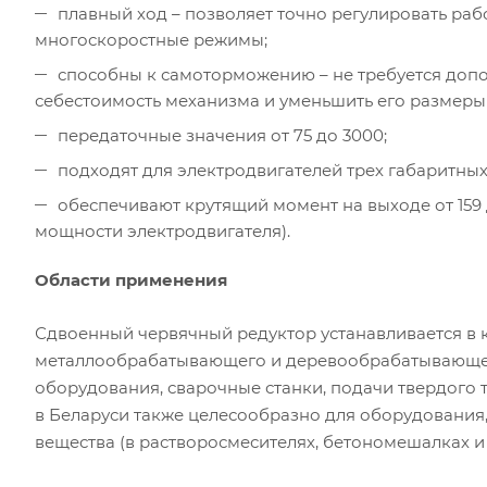
плавный ход – позволяет точно регулировать раб
многоскоростные режимы;
способны к самоторможению – не требуется допо
себестоимость механизма и уменьшить его размеры 
передаточные значения от 75 до 3000;
подходят для электродвигателей трех габаритных р
обеспечивают крутящий момент на выходе от 159 д
мощности электродвигателя).
Области применения
Сдвоенный червячный редуктор устанавливается в 
металлообрабатывающего и деревообрабатывающег
оборудования, сварочные станки, подачи твердого 
в Беларуси также целесообразно для оборудовани
вещества (в растворосмесителях, бетономешалках и т.