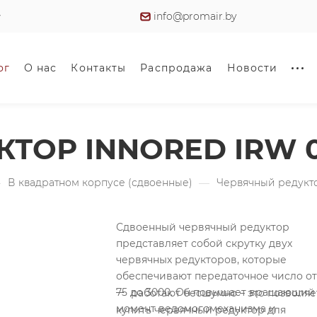
info@promair.by
ог
О нас
Контакты
Распродажа
Новости
ТОР INNORED IRW 0
—
В квадратном корпусе (сдвоенные)
—
Червячный редукто
Сдвоенный червячный редуктор
представляет собой скрутку двух
червячных редукторов, которые
обеспечивают передаточное число от
75 до 3000. Он повышает вращающий
работают бесшумно – это позволяе
момент ведомогомеханизма и
купить червячный редуктор для