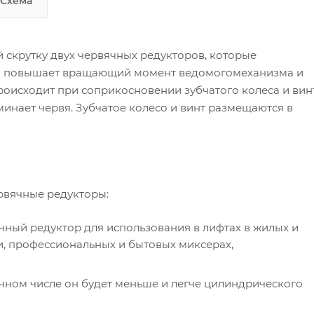
Схема
передаточные значения от 75 до
3000;
 скрутку двух червячных редукторов, которые
подходят для электродвигателей
 Он повышает вращающий момент ведомогомеханизма и
трех габаритных размеров (63, 71, 80);
роисходит при соприкосновении зубчатого колеса и вин
обеспечивают крутящий момент н
инает червя. Зубчатое колесо и винт размещаются в
выходе от 159 до 1581 Нм (в зависимос
от передаточного числа и мощности
электродвигателя).
рвячные редукторы:
чный редуктор для использования в лифтах в жилых и
, профессиональных и бытовых миксерах,
чном числе он будет меньше и легче цилиндрического