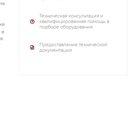
ча
Техническая консультация и
квалифицированная помощь в
ий
подборе оборудования
 в
 в
Предоставление технической
документации
е
й
ие
е
х
ть