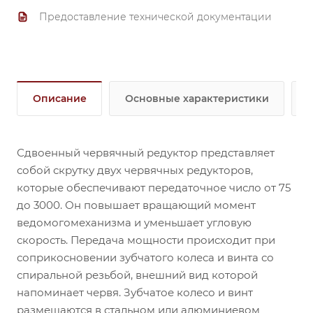
размеров (56, 63, 71);
Предоставление технической документации
обеспечивают крутящий момент на выходе от 82
до 802 Нм (в зависимости от передаточного числа и
мощности электродвигателя).
Описание
Основные характеристики
Сдвоенный червячный редуктор представляет
собой скрутку двух червячных редукторов,
которые обеспечивают передаточное число от 75
до 3000. Он повышает вращающий момент
ведомогомеханизма и уменьшает угловую
скорость. Передача мощности происходит при
соприкосновении зубчатого колеса и винта со
спиральной резьбой, внешний вид которой
напоминает червя. Зубчатое колесо и винт
размещаются в стальном или алюминиевом