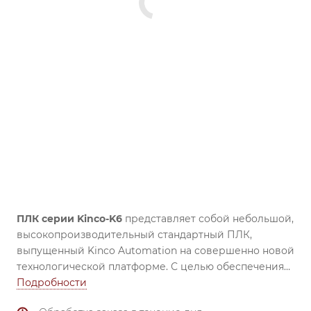
ПЛК серии Kinco-K6
представляет собой небольшой,
высокопроизводительный стандартный ПЛК,
выпущенный Kinco Automation на совершенно новой
технологической платформе. С целью обеспечения
высокой производительности и высокой
Подробности
надежности он обеспечивает Ethernet, шину CAN и