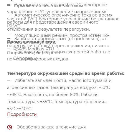
Векторное управление без PG, векторное
Торможение постоянным током
управление с PG, управление напряжением/
Автоматическое ограничение тока во время
частотой (V/F) Векторное управление без датчиков
работы для предотвращения аварийного
(SLVC).
отключения в результате перегрузки.
Модуляционный режим: пространственно-
Защита от обрыва фазы (опционально), от
Промышленные сети
:
векторная модуляция.
перегрузки по току, перенапряжения, низкого
RS485 Modbus RTU
Реализация различных скоростей работы с
напряжения, перегрева.
CANopen
помощью цифровых входов.
Температура окружающей среды во время работы:
Избегать запыленности, масляного тумана и
агрессивных газов. Температура воздуха: +10°C
~+35°C. Влажность, не более 60%. Рабочая
температура < +35°C. Температура хранения
+5°С~+40°C.
Подробности
Обработка заказа в течение дня