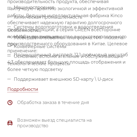
производительность продукта, обеспечивая
Машиностроение
наилучшую гарантию экологичной и эффективной
работы. Ведущая интеллектуальная фабрика Kinco
Химическая промышленность
обеспечивает надежную гарантию долгосрочного
Системы водоподготовки и водоотведения
качества продукции, а серия GREEN всесторонне
Особенности:
помогает улучшить качество высокотехнологичного
HVAC и вентиляция
Усовершенствованная платформа: NXP industrial
производственного оборудования в Китае.
Целевое
CPU
Конвейерные системы
применение:
Промышленный дисплей: 12,1-дюймовый масштаб
Основные, вспомогательные и обслуживающие
4:3 обеспечивает большую площадь отображения и
технологические процессы
более четкую подсветку
Поддерживает внешнюю SD-карту \ U-диск
Идеальная защита: встроенный
Подробности
последовательный порт для изоляции и изоляции
Обработка заказа в течение дня
источника питания для повышения надежности.
Возможен выезд специалиста на
производство