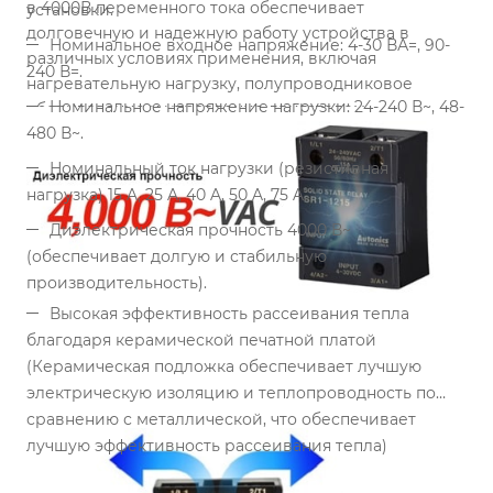
в 4000В переменного тока обеспечивает
установки.
долговечную и надежную работу устройства в
Номинальное входное напряжение: 4-30 ВА=, 90-
различных условиях применения, включая
240 В=.
нагревательную нагрузку, полупроводниковое
Номинальное напряжение нагрузки: 24-240 В~, 48-
оборудование и управление двигателем.
480 В~.
Особенности:
Номинальный ток нагрузки (резистивная
нагрузка) 15 A, 25 A, 40 A, 50 A, 75 A.
Диэлектрическая прочность 4000 В~
(обеспечивает долгую и стабильную
производительность).
Высокая эффективность рассеивания тепла
благодаря керамической печатной платой
(Керамическая подложка обеспечивает лучшую
электрическую изоляцию и теплопроводность по
сравнению с металлической, что обеспечивает
лучшую эффективность рассеивания тепла)