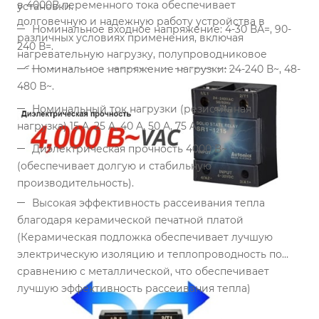
в 4000В переменного тока обеспечивает
установки.
долговечную и надежную работу устройства в
Номинальное входное напряжение: 4-30 ВА=, 90-
различных условиях применения, включая
240 В=.
нагревательную нагрузку, полупроводниковое
Номинальное напряжение нагрузки: 24-240 В~, 48-
оборудование и управление двигателем.
480 В~.
Особенности:
Номинальный ток нагрузки (резистивная
нагрузка) 15 A, 25 A, 40 A, 50 A, 75 A.
Диэлектрическая прочность 4000 В~
(обеспечивает долгую и стабильную
производительность).
Высокая эффективность рассеивания тепла
благодаря керамической печатной платой
(Керамическая подложка обеспечивает лучшую
электрическую изоляцию и теплопроводность по
сравнению с металлической, что обеспечивает
лучшую эффективность рассеивания тепла)