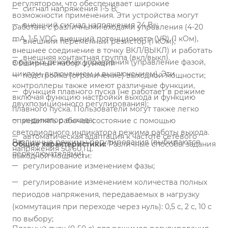
регулятором, что обеспечивает широкие
сигнал напряжения 1-5 В;
возможности применения. Эти устройства могут
внешний сигнал напряжения 24 В=;
работать с различными входами управления (4-20
mA, 1-5 VDC, внешний потенциометр (VR) (1 кОм),
внешний переменный резистор (1 кОм);
внешнее соединение в точку ВКЛ/ВЫКЛ) и работать
внешняя контактная группа (вкл/выкл).
в разных режимах управления (управление фазой,
Обширный набор функций
циклом, включением и выключением). Эти
подстройка (ограничение) выходной мощности;
контроллеры также имеют различные функции,
функция плавного пуска (не работает в режиме
включая функцию настройки выхода и функцию
двухпозиционного регулирования);
плавного пуска. Пользователи могут также легко
индикатор выхода;
определять рабочее состояние с помощью
светодиодного индикатора режима работы выхода.
автоматическая адаптация к частоте сетевого
Различные режимы регулирования (выбираются
Общие характеристики:
Различные способы задания
напряжения 50/60 Гц.
переключателями)
выходной мощности:
регулирование изменением фазы;
регулирование изменением количества полных
периодов напряжения, передаваемых в нагрузку
(коммутация при переходе через нуль): 0,5 с, 2 с, 10 с
по выбору;