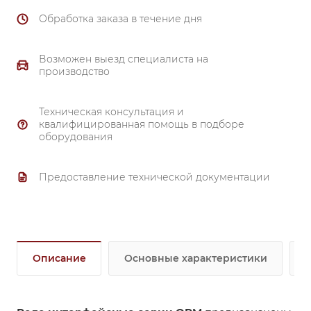
01. Светодиодная индикация работы.
Обработка заказа в течение дня
02. Тестовая кнопка с фиксацией.
03. Корпус из не поддерживающих горение
материалов.
Возможен выезд специалиста на
04. Крепление на DIN-рейку с помощью розетки.
производство
05. Любое рабочее положение в пространстве.
06. Коммутация токов до 5А.
Техническая консультация и
07. Высококачественные материалы корпуса и
квалифицированная помощь в подборе
контактов.
оборудования
Предоставление технической документации
Описание
Основные характеристики