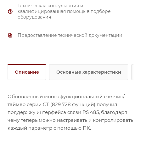
Настройка начального значения счета.
Техническая консультация и
Функция блокировки кнопок управления.
Функция резервирования содержимого памяти
квалифицированная помощь в подборе
оборудования
(для моделей индикаторного типа).
Широкий диапазон программирования
Предоставление технической документации
интервалов времени (шесть разрядов: 999,99 c,
9999м 59 с, 99999,9 ч; 4 разряда: 9,999 c).
Функция настройки нуля.
Описание
Основные характеристики
Обновленный многофункциональный счетчик/
таймер серии CT (829 728 функций) получил
поддержку интерфейса связи RS 485, благодаря
чему теперь можно настраивать и контролировать
каждый параметр с помощью ПК.