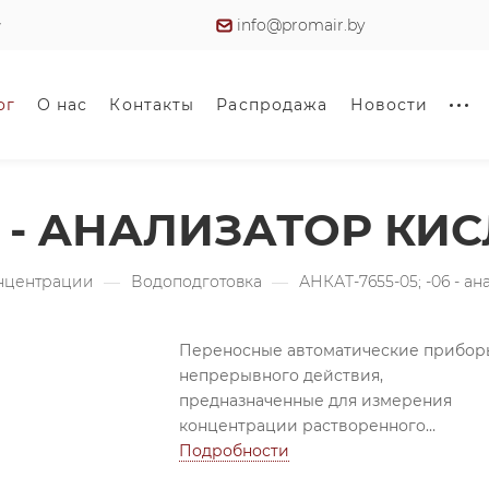
info@promair.by
ог
О нас
Контакты
Распродажа
Новости
06 - AНАЛИЗАТОР К
онцентрации
—
Водоподготовка
—
АНКАТ-7655-05; -06 - a
Переносные автоматические прибор
непрерывного действия,
предназначенные для измерения
концентрации растворенного
кислорода в водной среде.
Подробности
Приборы применяются в