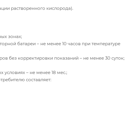
- межповерочный интервал – 1 год;
ации растворенного кислорода).
- средний полный срок службы датчи
в нормальных условиях – не менее 18
мес.;
- гарантийный срок эксплуатации с
ых зонах;
даты отгрузки потребителю составляе
- для анализаторов АНКАТ 7655-05, -06
торной батареи – не менее 10 часов при температуре
18 мес.;
- для аккумуляторной батареи и
ов без корректировки показаний – не менее 30 суток;
датчика – 12 мес.
 условиях – не менее 18 мес.;
отребителю составляет: