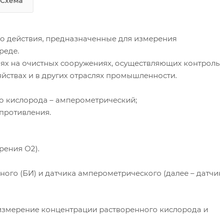
Модификации:
Схема
- АНКАТ 7655-05 – термооксиметр
(одновременное измерение
концентрации растворенного
 действия, предназначенные для измерения
кислорода и температуры водной
реде.
среды).
ях на очистных сооружениях, осуществляющих контроль
- АНКАТ 7655-06 – БПК-тестер
яйствах и в других отраслях промышленности.
(измерение концентрации
растворенного кислорода).
о кислорода – амперометрический;
Отличительные особенности
-
противления.
предназначен для использования в
невзрывоопасных зонах;
- время работы анализаторов до
разрядки аккумуляторной батареи – 
рения О2).
менее 10 часов при температуре
окружающего воздуха 20±5 оС;
ого (БИ) и датчика амперометрического (далее – датчик
- допускаемый интервал времени
работы анализаторов без
корректировки показаний – не менее
измерение концентрации растворенного кислорода и
30 суток;