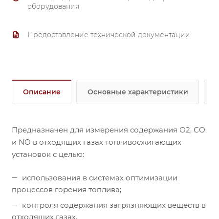
возможность очистки входного фильтра обратной
оборудования
продувкой;
возможность проведения проведения
Предоставление технической документации
периодической поверки без демонтажа
оборудования;
реализован алгоритм регулирования режимов
горения по CO и O2 с использованием
Описание
Основные характеристики
программируемых контроллеров.
Предназначен для измерения содержания О2, СО
и NO в отходящих газах топливосжигающих
установок с целью:
использования в системах оптимизации
процессов горения топлива;
контроля содержания загрязняющих веществ в
отходящих газах.