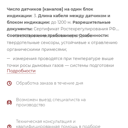
Число датчиков [каналов] на один блок
индикации
: 3.
Длина кабеля между датчиком и
блоком индикации:
до 1200 м.
Разрешительные
документы:
Сертификат Ростехрегулирования РФ.
Соответствование требованиям:
Особенности:
используются высокотемпературные
твердотельные сенсоры, устойчивые к отравлению
органическими примесями;
измерения проводятся при температуре выше
точки росы дымовых газов — системы подготовки
Подробности
проб не требуются;
динамический отбор проб обеспечивает высокое
Обработка заказа в течение дня
быстродействие;
автоматическая защита от перегрузок по
Возможен выезд специалиста на
концентрации и от выпадения конденсата;
производство
длина пробоотборного зонда — по согласованию
при заказе;
Техническая консультация и
квалифицированная помощь в подборе