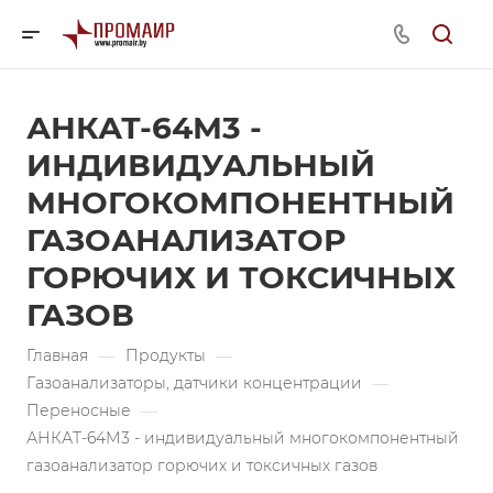
АНКАТ-64М3 -
ИНДИВИДУАЛЬНЫЙ
МНОГОКОМПОНЕНТНЫЙ
ГАЗОАНАЛИЗАТОР
ГОРЮЧИХ И ТОКСИЧНЫХ
ГАЗОВ
Главная
—
Продукты
—
Газоанализаторы, датчики концентрации
—
Переносные
—
АНКАТ-64М3 - индивидуальный многокомпонентный
газоанализатор горючих и токсичных газов