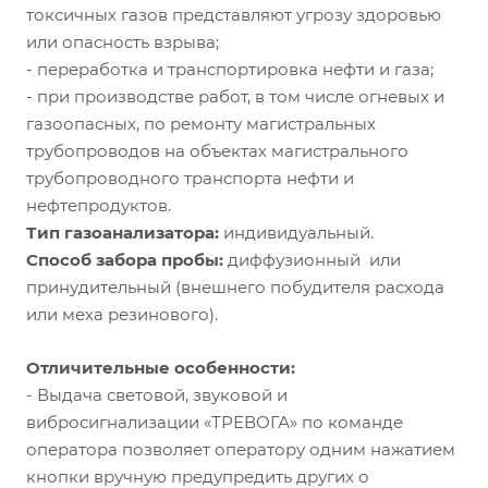
газоанализатор в таких загрязненных условиях, как
токсичных газов представляют угрозу здоровью
рудничные и шахтные выработки, опасные по газу и
или опасность взрыва;
угольной пыли, но и позволяет прибору сохранять
- переработка и транспортировка нефти и газа;
работоспособность даже при полном
- при производстве работ, в том числе огневых и
кратковременном погружении в воду;
газоопасных, по ремонту магистральных
- Возможность перенастройки порогов
трубопроводов на объектах магистрального
срабатывания при включении прибора при помощи
трубопроводного транспорта нефти и
встроенного ПО.
нефтепродуктов.
Тип газоанализатора:
индивидуальный.
Способ забора пробы:
диффузионный или
принудительный (внешнего побудителя расхода
или меха резинового).
Отличительные особенности:
- Выдача световой, звуковой и
вибросигнализации «ТРЕВОГА» по команде
оператора позволяет оператору одним нажатием
кнопки вручную предупредить других о