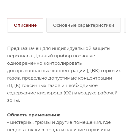
Способ забора пробы:
диффузионный или
принудительный (внешнего побудителя расхода или
меха резинового).
Отличительные особенности:
Описание
Основные характеристики
- Выдача световой, звуковой и вибросигнализации
«ТРЕВОГА» по команде оператора позволяет
оператору одним нажатием кнопки вручную
предупредить других о непредвиденной угрозе;
Предназначен для индивидуальной защиты
- Функция предупреждения об окончании срока
персонала. Данный прибор позволяет
службы датчиков, которые подлежат замене, сводит
одновременно контролировать
к минимуму время простоя и пополнения товарных
довзрывоопасные концентрации (ДВК) горючих
запасов;
газов, предельно допустимые концентрации
- Функция подсчета среднемесячного значения
(ПДК) токсичных газов и необходимое
концентрации по каждому из измеряемых
содержание кислорода (О2) в воздухе рабочей
компонентов;
зоны.
- Запрет или разрешение выключения
газоанализатора с указанием интервала времени
Область применения:
запрета;
- Повышенный уровень пылевлагозащиты IР 68 не
- цистерны, трюмы и другие помещения, где
только дает возможность использовать
недостаток кислорода и наличие горючих и