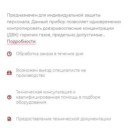
Предназначен для индивидуальной защиты
персонала. Данный прибор позволяет одновременно
контролировать довзрывоопасные концентрации
(ДВК) горючих газов, предельно допустимые
концентрации (ПДК) токсичных газов и необходимое
Подробности
содержание кислорода (О2) в воздухе рабочей зоны.
Обработка заказа в течение дня
Область применения:
- цистерны, трюмы и другие помещения, где
недостаток кислорода и наличие горючих и
Возможен выезд специалиста на
токсичных газов представляют угрозу здоровью или
производство
опасность взрыва;
- переработка и транспортировка нефти и газа;
Техническая консультация и
- при производстве работ, в том числе огневых и
квалифицированная помощь в подборе
газоопасных, по ремонту магистральных
оборудования
трубопроводов на объектах магистрального
трубопроводного транспорта нефти и
Предоставление технической документации
нефтепродуктов.
Тип газоанализатора:
индивидуальный.