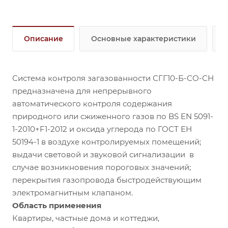
Способ забора пробы
– диффузионный.
Тип сигнализатора
- стационарный.
Режим работы
- непрерывный.
Система
Описание
Основные характеристики
обеспечивает:
> Непрерывный автоматический контроль
концентраций природного (сжиженного газа) и
оксида углерода в атмосфере помещений
Система контроля загазованности СГГ10-Б-СО-СН
потребителей газа;
предназначена для непрерывного
> Перекрытие трубопровода подачи газа клапаном
автоматического контроля содержания
в аварийной ситуации;
природного или сжиженного газов по BS EN 5091-
> Отключение подачи газа электромагнитным
1-2010+F1-2012 и оксида углерода по ГОСТ ЕН
клапаном (возможность отключение клапана
50194-1 в воздухе контролируемых помещений;
вручную);
выдачи световой и звуковой сигнализации в
> Выдачу звуковой и световой сигнализаций.
случае возникновения пороговых значений;
перекрытия газопровода быстродействующим
электромагнитным клапаном.
Область применения
Квартиры, частные дома и коттеджи,