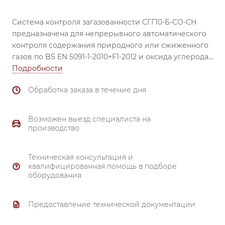
Система контроля загазованности СГГ10-Б-СО-СН
предназначена для непрерывного автоматического
контроля содержания природного или сжиженного
газов по BS EN 5091-1-2010+F1-2012 и оксида углерода
по ГОСТ ЕН 50194-1 в воздухе контролируемых
Подробности
помещений;
Обработка заказа в течение дня
выдачи световой и звуковой сигнализации в случае
возникновения пороговых значений; перекрытия
газопровода быстродействующим
Возможен выезд специалиста на
электромагнитным клапаном.
производство
Область применения
Квартиры, частные дома и коттеджи, коммунально-
Техническая консультация и
бытовые помещения с установленным газовым
квалифицированная помощь в подборе
оборудованием работающем на природном (ГОСТ
оборудования
5542-2014) или сжиженном (ГОСТ Р 52087-2003) газах.
Метод измерения:
> термохимический (измерение
Предоставление технической документации
СН);
> электрохимический (измерение СО).