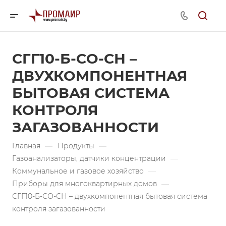
СГГ10-Б-СО-СН –
ДВУХКОМПОНЕНТНАЯ
БЫТОВАЯ СИСТЕМА
КОНТРОЛЯ
ЗАГАЗОВАННОСТИ
Главная
—
Продукты
—
Газоанализаторы, датчики концентрации
—
Коммунальное и газовое хозяйство
—
Приборы для многоквартирных домов
—
СГГ10-Б-СО-СН – двухкомпонентная бытовая система
контроля загазованности