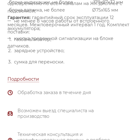
блока индикации, не более
178x87x32 мм
одновременно по всем каналам на ЖК дисплее с
блока датчика, не более
Ø75x165 мм
подсветкой;
Гарантия:
гарантийный срок эксплуатации 12
не менее 8 часов работы от встроенного
месяцев. Межповерочный интервал 1 год.
Комплект
аккумулятора;
поставки:
кнопка тревожной сигнализации на блоке
газоанализатор;
датчиков.
зарядное устройство;
сумка для переноски.
Подробности
Обработка заказа в течение дня
Возможен выезд специалиста на
производство
Техническая консультация и