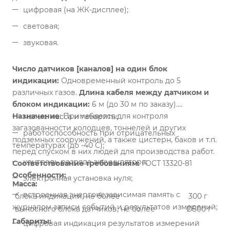
цифровая (на ЖК-дисплее);
световая;
звуковая.
Число датчиков [каналов] на один блок
индикации:
Одновременный контроль до 5
различных газов.
Длина кабеля между датчиком и
блоком индикации:
6 м (до 30 м по заказу).
Назначение
:
Применяется для контроля
малые масса и габариты;
загазованности колодцев, тоннелей и других
работоспособность при отрицательных
подземных сооружений, а также цистерн, баков и т.п.
температурах (до -40 С);
перед спуском в них людей для производства работ.
контроль разряда аккумулятора;
Соответствование требованиям:
ГОСТ 13320-81
Особенности:
электронная установка нуля;
Масса:
встроенная энергонезависимая память с
блока индикации, не более
300 г
журналом записи событий и результатов измерений;
выносного блока датчиков, не более
Ø500 г
Габариты:
цифровая индикация результатов измерений