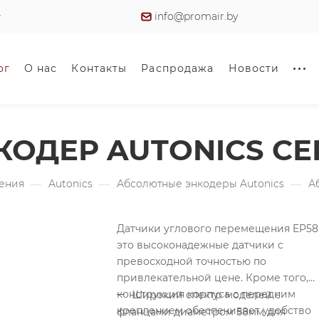
info@promair.by
ог
О нас
Контакты
Распродажа
Новости
ОДЕР AUTONICS СЕ
жения
—
Autonics
—
Абсолютные энкодеры Autonics
—
А
Датчики углового перемещения EP58
это высоконадежные датчики с
превосходной точностью по
привлекательной цене. Кроме того,
конструкция корпуса с передним
Широкий спектр моделей с
креплением обеспечивает удобство
фланцами диаметром 58мм для