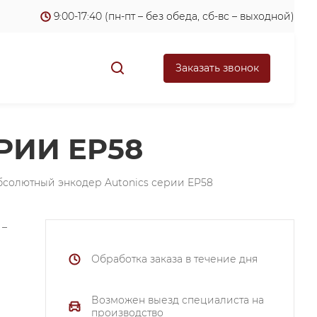
9:00-17:40 (пн-пт – без обеда, сб-вс – выходной)
Заказать звонок
РИИ EP58
бсолютный энкодер Autonics серии EP58
 –
Обработка заказа в течение дня
Возможен выезд специалиста на
производство