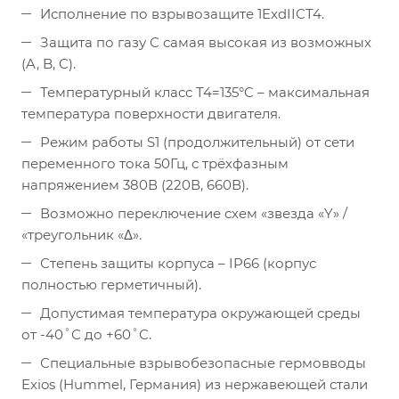
Исполнение по взрывозащите 1ExdIICT4.
Защита по газу С самая высокая из возможных
(A, B, C).
Температурный класс T4=135°C – максимальная
температура поверхности двигателя.
Режим работы S1 (продолжительный) от сети
переменного тока 50Гц, с трёхфазным
напряжением 380В (220В, 660В).
Возможно переключение схем «звезда «Y» /
«треугольник «Δ».
Степень защиты корпуса – IP66 (корпус
полностью герметичный).
Допустимая температура окружающей среды
от -40˚С до +60˚С.
Специальные взрывобезопасные гермовводы
Exios (Hummel, Германия) из нержавеющей стали