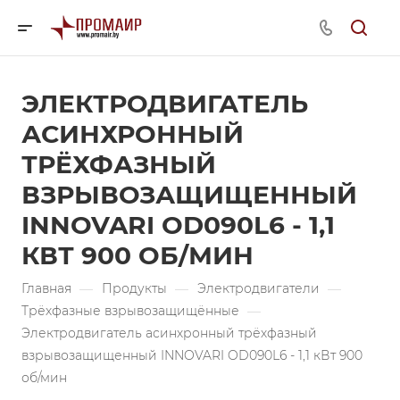
ЭЛЕКТРОДВИГАТЕЛЬ
АСИНХРОННЫЙ
ТРЁХФАЗНЫЙ
ВЗРЫВОЗАЩИЩЕННЫЙ
INNOVARI OD090L6 - 1,1
КВТ 900 ОБ/МИН
Главная
—
Продукты
—
Электродвигатели
—
Трёхфазные взрывозащищённые
—
Электродвигатель асинхронный трёхфазный
взрывозащищенный INNOVARI OD090L6 - 1,1 кВт 900
об/мин