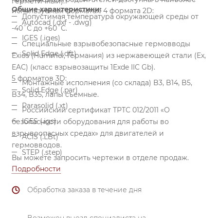
герметичный).
Общие характеристики:
используемых форматах:
4 формата 2D:
Допустимая температура окружающей среды от
Autocad (.dxf - .dwg)
-40˚С до +60˚С.
IGES (.iges)
Специальные взрывобезопасные гермовводы
Solid Edge (.dft)
Exios (Hummel, Германия) из нержавеющей стали (Ex,
EAC) (класс взрывозащиты 1Exde IIC Gb).
5 форматов 3D:
Монтажные исполнения (со склада) B3, B14, B5,
Solid Edge (.par)
B34, B35, лапы съемные.
Parasolid (.xt)
Российский сертификат ТРТС 012/2011 «О
IGES (.igs)
безопасности оборудования для работы во
взрывоопасных средах» для двигателей и
ACIS (.LBt)
гермовводов.
STEP (.step)
Вы можете запросить чертежи в отделе продаж.
Подробности
Обработка заказа в течение дня