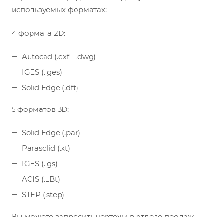
используемых форматах:
4 формата 2D:
Autocad (.dxf - .dwg)
IGES (.iges)
Solid Edge (.dft)
5 форматов 3D:
Solid Edge (.par)
Parasolid (.xt)
IGES (.igs)
ACIS (.LBt)
STEP (.step)
Вы можете запросить чертежи в отделе продаж.