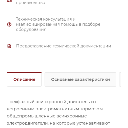
производство
IP66;
выступающий вал со стороны защитного кожуха
Техническая консультация и
крыльчатки;
квалифицированная помощь в подборе
оборудования
тормоз переменного тока AC.
Предоставление технической документации
Описание
Основные характеристики
Трехфазный асинхронный двигатель со
встроенным электромагнитным тормозом —
общепромышленные асинхронные
электродвигатели, на которые устанавливают