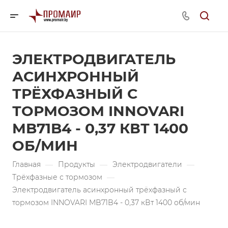
ЭЛЕКТРОДВИГАТЕЛЬ
АСИНХРОННЫЙ
ТРЁХФАЗНЫЙ С
ТОРМОЗОМ INNOVARI
MB71B4 - 0,37 КВТ 1400
ОБ/МИН
Главная
—
Продукты
—
Электродвигатели
—
Трёхфазные с тормозом
—
Электродвигатель асинхронный трёхфазный с
тормозом INNOVARI MB71B4 - 0,37 кВт 1400 об/мин