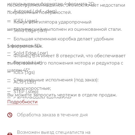
используемых форматах:
4 формата 2D:
пескоструйной машиной. Это исключает недостатки
Autocad (.dxf - .dwg)
покрашенных поверхностей.
IGES (.iges)
Кожух вентилятора ударопрочный
металлический, выполнен из оцинкованной стали.
Solid Edge (.dft)
Большая клеммная коробка делает удобным
5 форматов 3D:
электромонтаж.
Solid Edge (.par)
Фланец B14 имеет 8 отверстий, что обеспечивает
Parasolid (.xt)
выбор взаимного положения мотора и редуктора с
шагом 45°.
IGES (.igs)
Специальные исполнения (под заказ):
ACIS (.LBt)
двухскоростные;
STEP (.step)
Вы можете запросить чертежи в отделе продаж.
с встроенным энкодером;
Подробности
с встроенным термистором;
Обработка заказа в течение дня
с встроенным преобразователем частоты
(смонтирован в клеммной коробке);
Возможен выезд специалиста на
повышенный класс защиты от пыли и влаги IP65,