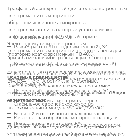
Трехфазный асинхронный двигатель со встроенным
электромагнитным тормозом —
общепромышленные асинхронные
электродвигатели, на которые устанавливают
встроенный электромагнитный тормоз.
Класс изоляции F (155 °С).
Электродвигатели со встроенным
Режим работы S1 (продолжительный), S4
электромагнитным тормозом, предназначены для
(повторно-кратковременный ПВ 40%).
привода механизмов, работающих в повторно-
Класс защиты IP55 (пыле-влагозащищённый).
кратковременном режиме и требующих
фиксированного останова за регламентированное
Исполнение фланца B5/B14, B35/B34 (для версии
Основные преимущества:
время после отключения электродвигателя от сети.
B14, B34 — 8 отверстий), лапы съемные.
Экономичные.
Как правило, устанавливаются на подъемное,
Встроенный тормоз постоянного тока DC.
станочное или конвейерное оборудование.
Общие
Привлекательный товарный вид.
характеристики:
Напряжение питания тормоза через
Стабильное европейское качество.
выпрямительный модуль 380 VAC/220 VAC.
Большой и постоянный складской запас.
Качественная обработка моторного фланца и
Декларация соответствия EAC.
вала, обеспечивает легкий монтаж с редуктором.
Для удобства конструкторов оборудования все
чертежи электродвигателей доступны в наиболее
Поверхность корпуса не окрашена, а обработана