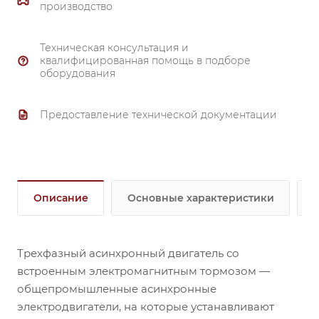
производство
IP66;
выступающий вал со стороны защитного кожуха
Техническая консультация и
крыльчатки;
квалифицированная помощь в подборе
оборудования
тормоз переменного тока AC.
Предоставление технической документации
Описание
Основные характеристики
Трехфазный асинхронный двигатель со
встроенным электромагнитным тормозом —
общепромышленные асинхронные
электродвигатели, на которые устанавливают