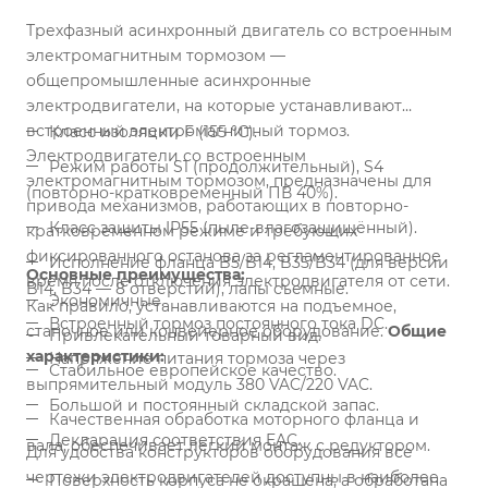
Трехфазный асинхронный двигатель со встроенным
электромагнитным тормозом —
общепромышленные асинхронные
электродвигатели, на которые устанавливают
встроенный электромагнитный тормоз.
Класс изоляции F (155 °С).
Электродвигатели со встроенным
Режим работы S1 (продолжительный), S4
электромагнитным тормозом, предназначены для
(повторно-кратковременный ПВ 40%).
привода механизмов, работающих в повторно-
Класс защиты IP55 (пыле-влагозащищённый).
кратковременном режиме и требующих
фиксированного останова за регламентированное
Исполнение фланца B5/B14, B35/B34 (для версии
Основные преимущества:
время после отключения электродвигателя от сети.
B14, B34 — 8 отверстий), лапы съемные.
Экономичные.
Как правило, устанавливаются на подъемное,
Встроенный тормоз постоянного тока DC.
станочное или конвейерное оборудование.
Общие
Привлекательный товарный вид.
характеристики:
Напряжение питания тормоза через
Стабильное европейское качество.
выпрямительный модуль 380 VAC/220 VAC.
Большой и постоянный складской запас.
Качественная обработка моторного фланца и
Декларация соответствия EAC.
вала, обеспечивает легкий монтаж с редуктором.
Для удобства конструкторов оборудования все
чертежи электродвигателей доступны в наиболее
Поверхность корпуса не окрашена, а обработана