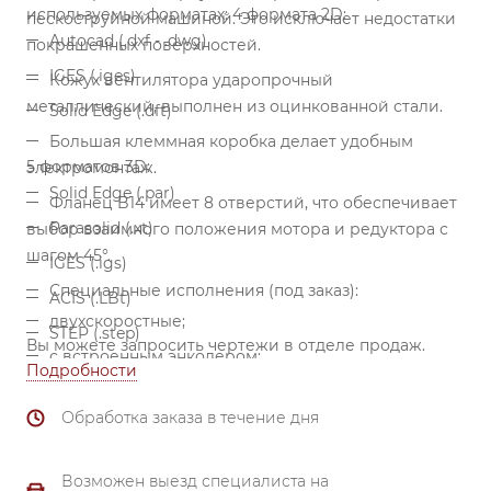
используемых форматах:
4 формата 2D:
пескоструйной машиной. Это исключает недостатки
Autocad (.dxf - .dwg)
покрашенных поверхностей.
IGES (.iges)
Кожух вентилятора ударопрочный
металлический, выполнен из оцинкованной стали.
Solid Edge (.dft)
Большая клеммная коробка делает удобным
5 форматов 3D:
электромонтаж.
Solid Edge (.par)
Фланец B14 имеет 8 отверстий, что обеспечивает
Parasolid (.xt)
выбор взаимного положения мотора и редуктора с
шагом 45°.
IGES (.igs)
Специальные исполнения (под заказ):
ACIS (.LBt)
двухскоростные;
STEP (.step)
Вы можете запросить чертежи в отделе продаж.
с встроенным энкодером;
Подробности
с встроенным термистором;
Обработка заказа в течение дня
с встроенным преобразователем частоты
(смонтирован в клеммной коробке);
Возможен выезд специалиста на
повышенный класс защиты от пыли и влаги IP65,