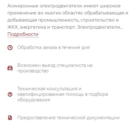
Асинхронные электродвигатели имеют широкое
применение во многих областях: обрабатывающая и
добывающая промышленность, строительство и
ЖКХ, энергетика и транспорт.
Электродвигатели
незаменимы при использовании в вентиляторах,
Подробности
насосах, транспортёрах, обрабатывающих станках,
Обработка заказа в течение дня
смесителях, механизмах перемещения, затворах и
задвижках, компрессорах и др.
Надежный
подшипник (все электродвигатели комплектуются
Возможен выезд специалиста на
высоконадежными подшипниками ведущих
производство
производителей). Материал корпуса и
подшипниковых щитов от 80 габарита и выше –
Техническая консультация и
чугун.
квалифицированная помощь в подборе
Тройной контроль качества.
оборудования
Надежная система охлаждения.
Полное соответствие ГОСТ 51689-2000.
Предоставление технической документации
Материал обмотки - 99.7% медь.
Гарантия 3 года.