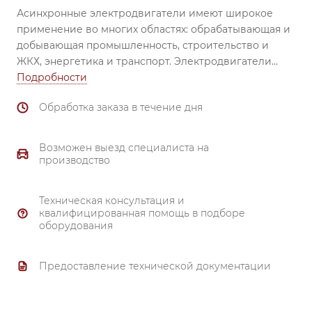
Асинхронные электродвигатели имеют широкое
применение во многих областях: обрабатывающая и
добывающая промышленность, строительство и
ЖКХ, энергетика и транспорт.
Электродвигатели
незаменимы при использовании в вентиляторах,
Подробности
насосах, транспортёрах, обрабатывающих станках,
Обработка заказа в течение дня
смесителях, механизмах перемещения, затворах и
задвижках, компрессорах и др.
Надежный
подшипник (все электродвигатели комплектуются
Возможен выезд специалиста на
высоконадежными подшипниками ведущих
производство
производителей). Материал корпуса и
подшипниковых щитов от 80 габарита и выше –
Техническая консультация и
чугун.
квалифицированная помощь в подборе
Тройной контроль качества.
оборудования
Надежная система охлаждения.
Полное соответствие ГОСТ 51689-2000.
Предоставление технической документации
Материал обмотки - 99.7% медь.
Гарантия 3 года.