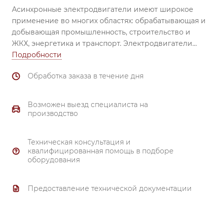
Асинхронные электродвигатели имеют широкое
применение во многих областях: обрабатывающая и
добывающая промышленность, строительство и
ЖКХ, энергетика и транспорт.
Электродвигатели
незаменимы при использовании в вентиляторах,
Подробности
насосах, транспортёрах, обрабатывающих станках,
Обработка заказа в течение дня
смесителях, механизмах перемещения, затворах и
задвижках, компрессорах и др.
Надежный
подшипник (все электродвигатели комплектуются
Возможен выезд специалиста на
высоконадежными подшипниками ведущих
производство
производителей). Материал корпуса и
подшипниковых щитов от 80 габарита и выше –
Техническая консультация и
чугун.
квалифицированная помощь в подборе
Тройной контроль качества.
оборудования
Надежная система охлаждения.
Полное соответствие ГОСТ 51689-2000.
Предоставление технической документации
Материал обмотки - 99.7% медь.
Гарантия 3 года.