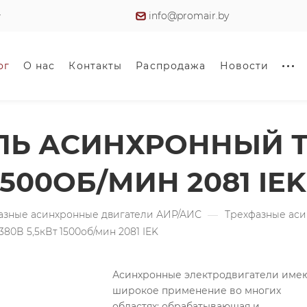
info@promair.by
ог
О нас
Контакты
Распродажа
Новости
ЛЬ АСИНХРОННЫЙ 
 1500ОБ/МИН 2081 IEK
азные асинхронные двигатели АИР/АИС
—
Трехфазные аси
0В 5,5кВт 1500об/мин 2081 IEK
Асинхронные электродвигатели име
широкое применение во многих
областях: обрабатывающая и