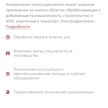
Асинхронные электродвигатели имеют широкое
применение во многих областях: обрабатывающая и
добывающая промышленность, строительство и
ЖКХ, энергетика и транспорт.
Электродвигатели
незаменимы при использовании в вентиляторах,
Подробности
насосах, транспортёрах, обрабатывающих станках,
Обработка заказа в течение дня
смесителях, механизмах перемещения, затворах и
задвижках, компрессорах и др.
Надежный
подшипник (все электродвигатели комплектуются
Возможен выезд специалиста на
высоконадежными подшипниками ведущих
производство
производителей). Материал корпуса и
подшипниковых щитов от 80 габарита и выше –
Техническая консультация и
чугун.
квалифицированная помощь в подборе
Тройной контроль качества.
оборудования
Надежная система охлаждения.
Полное соответствие ГОСТ 51689-2000.
Предоставление технической документации
Материал обмотки - 99.7% медь.
Гарантия 3 года.