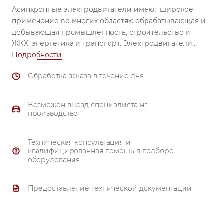
Асинхронные электродвигатели имеют широкое
применение во многих областях: обрабатывающая и
добывающая промышленность, строительство и
ЖКХ, энергетика и транспорт.
Электродвигатели
незаменимы при использовании в вентиляторах,
Подробности
насосах, транспортёрах, обрабатывающих станках,
Обработка заказа в течение дня
смесителях, механизмах перемещения, затворах и
задвижках, компрессорах и др.
Надежный
подшипник (все электродвигатели комплектуются
Возможен выезд специалиста на
высоконадежными подшипниками ведущих
производство
производителей). Материал корпуса и
подшипниковых щитов от 80 габарита и выше –
Техническая консультация и
чугун.
квалифицированная помощь в подборе
Тройной контроль качества.
оборудования
Надежная система охлаждения.
Полное соответствие ГОСТ 51689-2000.
Предоставление технической документации
Материал обмотки - 99.7% медь.
Гарантия 3 года.